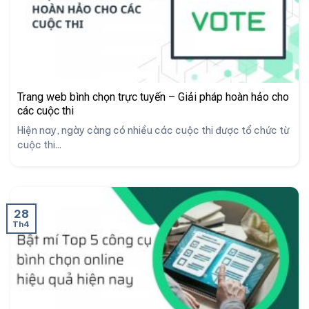
Trang web bình chọn trực tuyến – Giải pháp hoàn hảo cho
các cuộc thi
Hiện nay, ngày càng có nhiều các cuộc thi được tổ chức từ
cuộc thi...
28
Th4