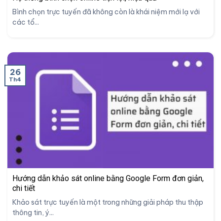
Bình chọn trực tuyến đã không còn là khái niệm mới lạ với
các tổ...
26
Th4
Hướng dẫn khảo sát online bằng Google Form đơn giản,
chi tiết
Khảo sát trực tuyến là một trong những giải pháp thu thập
thông tin, ý...